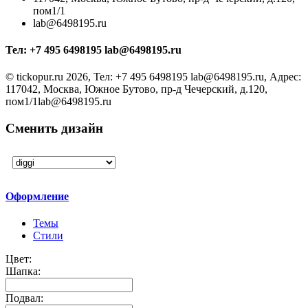
пом1/1
lab@6498195.ru
Тел:
+7 495 6498195 lab@6498195.ru
©
tickopur.ru
2026, Тел:
+7 495 6498195 lab@6498195.ru
,
Адрес:
117042, Москва, Южное Бутово, пр-д Чечерский, д.120,
пом1/1
lab@6498195.ru
Сменить дизайн
Оформление
Темы
Стили
Цвет:
Шапка:
Подвал: