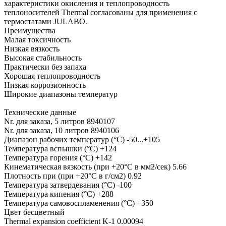
характеристики окисления и теплопроводность
теплоносителей Thermal согласованы для применения с
термостатами JULABO.
Преимущества
Малая токсичность
Низкая вязкость
Высокая стабильность
Практически без запаха
Хорошая теплопроводность
Низкая коррозионность
Широкие диапазоны температур
Технические данные
Nr. для заказа, 5 литров 8940107
Nr. для заказа, 10 литров 8940106
Диапазон рабочих температур (°C) -50...+105
Температура вспышки (°С) +124
Температура горения (°С) +142
Кинематическая вязкость (при +20°С в мм2/сек) 5.66
Плотность при (при +20°С в г/см2) 0.92
Температура затвердевания (°С) -100
Температура кипения (°С) +288
Температура самовоспламенения (°С) +350
Цвет бесцветный
Thermal expansion coefficient K-1 0.00094